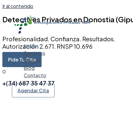
Ir al contenido
Detectives Privados en Donostia (Gip
Profesionalidad. Confianza. Resultados.
Autorización 2.671. RNSP 10.696
Inicio
Servicios
Pide Tu Cita
Medios
Blog
O
Contacto
+(34) 687 35 47 37
Agendar Cita