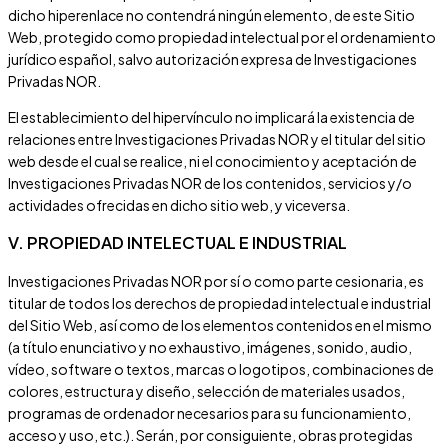
dicho hiperenlace no contendrá ningún elemento, de este Sitio
Web, protegido como propiedad intelectual por el ordenamiento
jurídico español, salvo autorización expresa de
Investigaciones
Privadas NOR
.
El establecimiento del hipervínculo no implicará la existencia de
relaciones entre
Investigaciones Privadas NOR
y el titular del sitio
web desde el cual se realice, ni el conocimiento y aceptación de
Investigaciones Privadas NOR
de los contenidos, servicios y/o
actividades ofrecidas en dicho sitio web, y viceversa.
V. PROPIEDAD INTELECTUAL E INDUSTRIAL
Investigaciones Privadas NOR
por sí o como parte cesionaria, es
titular de todos los derechos de propiedad intelectual e industrial
del Sitio Web, así como de los elementos contenidos en el mismo
(a título enunciativo y no exhaustivo, imágenes, sonido, audio,
vídeo, software o textos, marcas o logotipos, combinaciones de
colores, estructura y diseño, selección de materiales usados,
programas de ordenador necesarios para su funcionamiento,
acceso y uso, etc.). Serán, por consiguiente, obras protegidas