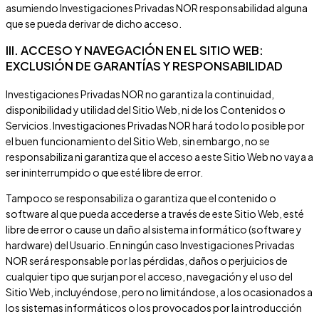
asumiendo
Investigaciones Privadas NOR
responsabilidad alguna
que se pueda derivar de dicho acceso.
III. ACCESO Y NAVEGACIÓN EN EL SITIO WEB:
EXCLUSIÓN DE GARANTÍAS Y RESPONSABILIDAD
Investigaciones Privadas NOR
no garantiza la continuidad,
disponibilidad y utilidad del Sitio Web, ni de los Contenidos o
Servicios.
Investigaciones Privadas NOR
hará todo lo posible por
el buen funcionamiento del Sitio Web, sin embargo, no se
responsabiliza ni garantiza que el acceso a este Sitio Web no vaya a
ser ininterrumpido o que esté libre de error.
Tampoco se responsabiliza o garantiza que el contenido o
software al que pueda accederse a través de este Sitio Web, esté
libre de error o cause un daño al sistema informático (software y
hardware) del Usuario. En ningún caso
Investigaciones Privadas
NOR
será responsable por las pérdidas, daños o perjuicios de
cualquier tipo que surjan por el acceso, navegación y el uso del
Sitio Web, incluyéndose, pero no limitándose, a los ocasionados a
los sistemas informáticos o los provocados por la introducción