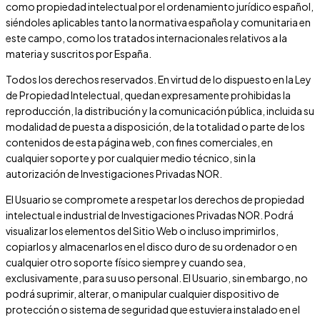
como propiedad intelectual por el ordenamiento jurídico español,
siéndoles aplicables tanto la normativa española y comunitaria en
este campo, como los tratados internacionales relativos a la
materia y suscritos por España.
Todos los derechos reservados. En virtud de lo dispuesto en la Ley
de Propiedad Intelectual, quedan expresamente prohibidas la
reproducción, la distribución y la comunicación pública, incluida su
modalidad de puesta a disposición, de la totalidad o parte de los
contenidos de esta página web, con fines comerciales, en
cualquier soporte y por cualquier medio técnico, sin la
autorización de
Investigaciones Privadas NOR
.
El Usuario se compromete a respetar los derechos de propiedad
intelectual e industrial de
Investigaciones Privadas NOR
. Podrá
visualizar los elementos del Sitio Web o incluso imprimirlos,
copiarlos y almacenarlos en el disco duro de su ordenador o en
cualquier otro soporte físico siempre y cuando sea,
exclusivamente, para su uso personal. El Usuario, sin embargo, no
podrá suprimir, alterar, o manipular cualquier dispositivo de
protección o sistema de seguridad que estuviera instalado en el