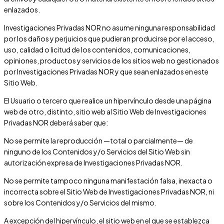
enlazados.
Investigaciones Privadas NOR
no asume ninguna responsabilidad
por los daños y perjuicios que pudieran producirse por el acceso,
uso, calidad o licitud de los contenidos, comunicaciones,
opiniones, productos y servicios de los sitios web no gestionados
por
Investigaciones Privadas NOR
y que sean enlazados en este
Sitio Web.
El Usuario o tercero que realice un hipervínculo desde una página
web de otro, distinto, sitio web al Sitio Web de
Investigaciones
Privadas NOR
deberá saber que:
No se permite la reproducción —total o parcialmente— de
ninguno de los Contenidos y/o Servicios del Sitio Web sin
autorización expresa de
Investigaciones Privadas NOR
.
No se permite tampoco ninguna manifestación falsa, inexacta o
incorrecta sobre el Sitio Web de
Investigaciones Privadas NOR
, ni
sobre los Contenidos y/o Servicios del mismo.
A excepción del hipervínculo, el sitio web en el que se establezca