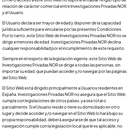
relación de carácter comercial entre
Investigaciones Privadas NOR
y el Usuario.
El Usuario declara ser mayor de edad y disponer de la capacidad
jurídica suficiente para vincularse por las presentes Condiciones.
Por lo tanto, este Sitio Web de
Investigaciones Privadas NOR
no se
dirige a menores de edad.
Investigaciones Privadas NOR
declina
cualquier responsabilidad por el incumplimiento de este requisito.
Siempre en el respeto de la legislación vigente, este Sitio Web de
Investigaciones Privadas NOR
se dirige a todas las personas, sin
importar su edad, que puedan acceder y/o navegar por las páginas
del Sitio Web.
El Sitio Web está dirigido principalmente a Usuarios residentes en
España
.
Investigaciones Privadas NOR
no asegura que el Sitio Web
cumpla con legislaciones de otros países, ya sea total o
parcialmente. Si el Usuario reside o tiene su domiciliado en otro
lugar y decide acceder y/o navegar en el Sitio Web lo hará bajo su
propia responsabilidad, deberá asegurarse de que tal acceso y
navegación cumple con la legislación local que le es aplicable, no