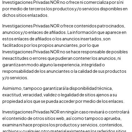
Investigaciones Privadas NOR
no ofrece ni comercializa por sí ni
por medio de terceros los productos y/o servicios disponibles en
dichos sitios enlazados.
Investigaciones Privadas NOR
ofrece contenidos patrocinados,
anuncios y/o enlaces de afiliados. La información que aparece en
estos enlaces de afiliados o los anuncios insertados, son
facilitados por los propios anunciantes, por lo que
Investigaciones Privadas NOR
no se hace responsable de posibles
inexactitudes o errores que pudieran contener los anuncios, ni
garantiza en modo alguno la experiencia, integridad o
responsabilidad de los anunciantes o la calidad de sus productos
y/o servicios.
Asimismo, tampoco garantizará la disponibilidad técnica,
exactitud, veracidad, validez o legalidad de sitios ajenos a su
propiedad a los que se pueda acceder por medio de los enlaces.
Investigaciones Privadas NOR
en ningún caso revisará o controlará
el contenido de otros sitios web, así como tampoco aprueba,
examina ni hace propios los productos y servicios, contenidos,
archivos y cualquier otro material existente en los referidos sitios