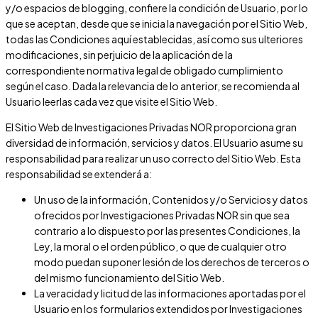
y/o espacios de blogging, confiere la condición de Usuario, por lo
que se aceptan, desde que se inicia la navegación por el Sitio Web,
todas las Condiciones aquí establecidas, así como sus ulteriores
modificaciones, sin perjuicio de la aplicación de la
correspondiente normativa legal de obligado cumplimiento
según el caso. Dada la relevancia de lo anterior, se recomienda al
Usuario leerlas cada vez que visite el Sitio Web.
El Sitio Web de
Investigaciones Privadas NOR
proporciona gran
diversidad de información, servicios y datos. El Usuario asume su
responsabilidad para realizar un uso correcto del Sitio Web. Esta
responsabilidad se extenderá a:
Un uso de la información, Contenidos y/o Servicios y datos
ofrecidos por
Investigaciones Privadas NOR
sin que sea
contrario a lo dispuesto por las presentes Condiciones, la
Ley, la moral o el orden público, o que de cualquier otro
modo puedan suponer lesión de los derechos de terceros o
del mismo funcionamiento del Sitio Web.
La veracidad y licitud de las informaciones aportadas por el
Usuario en los formularios extendidos por
Investigaciones