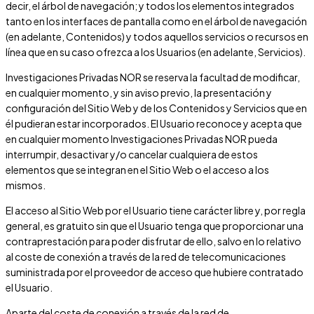
decir, el árbol de navegación; y todos los elementos integrados
tanto en los interfaces de pantalla como en el árbol de navegación
(en adelante, Contenidos) y todos aquellos servicios o recursos en
línea que en su caso ofrezca a los Usuarios (en adelante, Servicios).
Investigaciones Privadas NOR
se reserva la facultad de modificar,
en cualquier momento, y sin aviso previo, la presentación y
configuración del Sitio Web y de los Contenidos y Servicios que en
él pudieran estar incorporados. El Usuario reconoce y acepta que
en cualquier momento
Investigaciones Privadas NOR
pueda
interrumpir, desactivar y/o cancelar cualquiera de estos
elementos que se integran en el Sitio Web o el acceso a los
mismos.
El acceso al Sitio Web por el Usuario tiene carácter libre y, por regla
general, es gratuito sin que el Usuario tenga que proporcionar una
contraprestación para poder disfrutar de ello, salvo en lo relativo
al coste de conexión a través de la red de telecomunicaciones
suministrada por el proveedor de acceso que hubiere contratado
el Usuario.
Aparte del coste de conexión a través de la red de