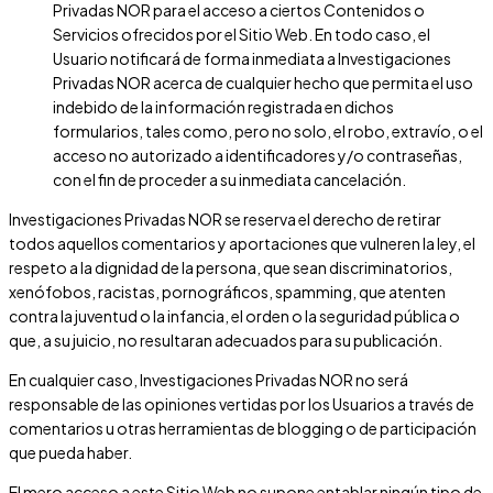
Privadas NOR
para el acceso a ciertos Contenidos o
Servicios ofrecidos por el Sitio Web. En todo caso, el
Usuario notificará de forma inmediata a
Investigaciones
Privadas NOR
acerca de cualquier hecho que permita el uso
indebido de la información registrada en dichos
formularios, tales como, pero no solo, el robo, extravío, o el
acceso no autorizado a identificadores y/o contraseñas,
con el fin de proceder a su inmediata cancelación.
Investigaciones Privadas NOR
se reserva el derecho de retirar
todos aquellos comentarios y aportaciones que vulneren la ley, el
respeto a la dignidad de la persona, que sean discriminatorios,
xenófobos, racistas, pornográficos, spamming, que atenten
contra la juventud o la infancia, el orden o la seguridad pública o
que, a su juicio, no resultaran adecuados para su publicación.
En cualquier caso,
Investigaciones Privadas NOR
no será
responsable de las opiniones vertidas por los Usuarios a través de
comentarios u otras herramientas de blogging o de participación
que pueda haber.
El mero acceso a este Sitio Web no supone entablar ningún tipo de