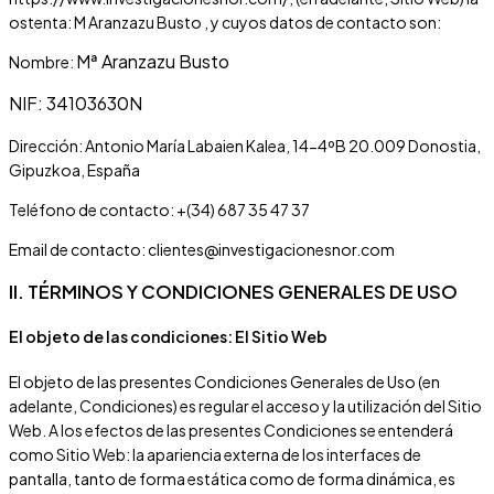
ostenta: M Aranzazu Busto , y cuyos datos de contacto son:
Mª Aranzazu Busto
Nombre:
NIF:
34103630N
Dirección:
Antonio María Labaien Kalea, 14-4ºB 20.009 Donostia,
Gipuzkoa, España
Teléfono de contacto:
+(34) 687 35 47 37
Email de contacto:
clientes@investigacionesnor.com
II. TÉRMINOS Y CONDICIONES GENERALES DE USO
El objeto de las condiciones: El Sitio Web
El objeto de las presentes Condiciones Generales de Uso (en
adelante, Condiciones) es regular el acceso y la utilización del Sitio
Web. A los efectos de las presentes Condiciones se entenderá
como Sitio Web: la apariencia externa de los interfaces de
pantalla, tanto de forma estática como de forma dinámica, es