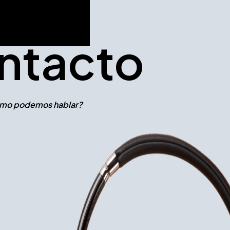
ntacto
mo podemos hablar?