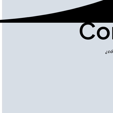
Co
¿có