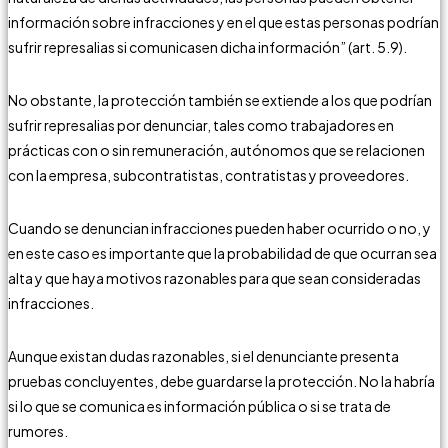
información sobre infracciones y en el que estas personas podrían
sufrir represalias si comunicasen dicha información” (art. 5.9).
No obstante, la protección también se extiende a los que podrían
sufrir represalias por denunciar, tales como trabajadores en
prácticas con o sin remuneración, autónomos que se relacionen
con la empresa, subcontratistas, contratistas y proveedores.
Cuando se denuncian infracciones pueden haber ocurrido o no, y
en este caso es importante que la probabilidad de que ocurran sea
alta y que haya motivos razonables para que sean consideradas
infracciones.
Aunque existan dudas razonables, si el denunciante presenta
pruebas concluyentes, debe guardarse la protección. No la habría
si lo que se comunica es información pública o si se trata de
rumores.