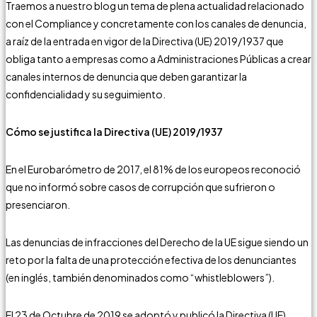
Traemos a nuestro blog un tema de plena actualidad relacionado
con el Compliance y concretamente con los canales de denuncia,
a raíz de la entrada en vigor de la Directiva (UE) 2019/1937 que
obliga tanto a empresas como a Administraciones Públicas a crear
canales internos de denuncia que deben garantizar la
confidencialidad y su seguimiento.
Cómo se justifica la Directiva (UE) 2019/1937
En el Eurobarómetro de 2017, el 81% de los europeos reconoció
que no informó sobre casos de corrupción que sufrieron o
presenciaron.
Las denuncias de infracciones del Derecho de la UE sigue siendo un
reto por la falta de una protección efectiva de los denunciantes
(en inglés, también denominados como “whistleblowers”).
El 23 de Octubre de 2019 se adoptó y publicó la Directiva (UE)