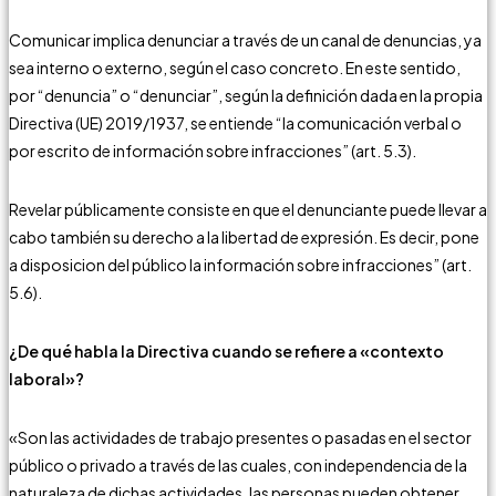
Comunicar implica denunciar a través de un canal de denuncias, ya
sea interno o externo, según el caso concreto. En este sentido,
por “denuncia” o “denunciar”, según la definición dada en la propia
Directiva (UE) 2019/1937, se entiende “la comunicación verbal o
por escrito de información sobre infracciones” (art. 5.3).
Revelar públicamente consiste en que el denunciante puede llevar a
cabo también su derecho a la libertad de expresión. Es decir, pone
a disposicion del público la información sobre infracciones” (art.
5.6).
¿De qué habla la Directiva cuando se refiere a «contexto
laboral»?
«Son las actividades de trabajo presentes o pasadas en el sector
público o privado a través de las cuales, con independencia de la
naturaleza de dichas actividades, las personas pueden obtener