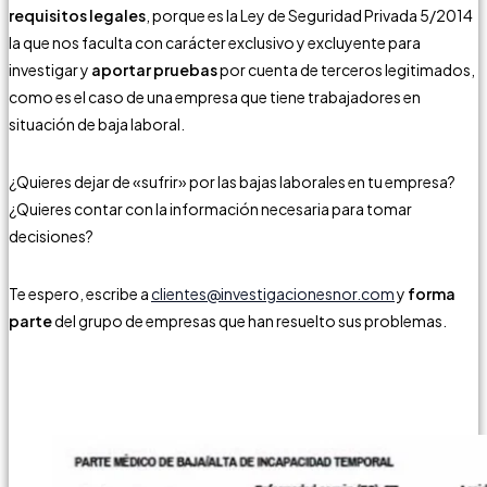
requisitos legales
, porque es la Ley de Seguridad Privada 5/2014
la que nos faculta con carácter exclusivo y excluyente para
investigar y
aportar pruebas
por cuenta de terceros legitimados,
como es el caso de una empresa que tiene trabajadores en
situación de baja laboral.
¿Quieres dejar de «sufrir» por las bajas laborales en tu empresa?
¿Quieres contar con la información necesaria para tomar
decisiones?
Te espero, escribe a
clientes@investigacionesnor.com
y
forma
parte
del grupo de empresas que han resuelto sus problemas.