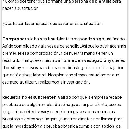
* Costes por tener que
formar a una persona de plantilla
para
hacer la sustitución.
¿Qué hacen las empresas que se ven en esta situación?
Comprobar
si la baja es fraudulenta o responde a algo justificado.
Así de complicado y a la vez así de sencillo. Así que lo que hacen mis
clientes es esa comprobación. Y de nuestra mano tienen un
resultado final que es nuestro
informe de investigación
y que les
dice si hay motivos para tomar medidas legales con el trabajador
que está de baja laboral. Nos plantean el caso, estudiamos qué
estrategia utilizar y realizamos la investigación.
Recuerda,
no es suficiente ni válido
con que la empresa recabe
pruebas o que algún empleado se haga pasar por cliente, eso es
«jugar a los detectives» y puede tener graves consecuencias.
Nuestros clientes no «juegan», nuestros clientes nos llaman para
que la investigación y la prueba obtenida cumpla con
todos los