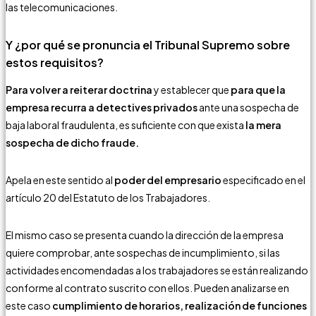
las telecomunicaciones.
Y ¿por qué se pronuncia el Tribunal Supremo sobre
estos requisitos?
Para volver a reiterar doctrina
y establecer que
para que la
empresa recurra a detectives privados
ante una sospecha de
baja laboral fraudulenta,
es suficiente con que exista
la mera
sospecha de dicho fraude.
Apela en este sentido al
poder del empresario
especificado en el
artículo 20 del Estatuto de los Trabajadores.
El mismo caso se presenta cuando la dirección de la empresa
quiere comprobar, ante sospechas de incumplimiento, si las
actividades encomendadas a los trabajadores se están realizando
conforme al contrato suscrito con ellos. Pueden analizarse en
este caso
cumplimiento de horarios, realización de funciones