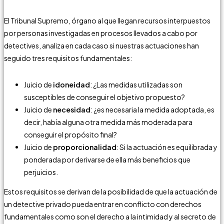
El Tribunal Supremo, órgano al que llegan recursos interpuestos
por personas investigadas en procesos llevados a cabo por
detectives, analiza en cada caso si nuestras actuaciones han
seguido tres requisitos fundamentales:
Juicio de
idoneidad
: ¿Las medidas utilizadas son
susceptibles de conseguir el objetivo propuesto?
Juicio de
necesidad
: ¿es necesaria la medida adoptada, es
decir, había alguna otra medida más moderada para
conseguir el propósito final?
Juicio de
proporcionalidad
: Si la actuación es equilibrada y
ponderada por derivarse de ella más beneficios que
perjuicios.
Estos requisitos se derivan de la posibilidad de que la actuación de
un detective privado pueda entrar en conflicto con derechos
fundamentales como son el derecho a la intimidad y al secreto de