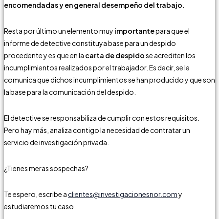
encomendadas y en general desempeño del trabajo
.
Resta por último un elemento muy
importante
para que el
informe de detective constituya base para un despido
procedente y es que en la
carta de despido
se acrediten los
incumplimientos realizados por el trabajador. Es decir, se le
comunica que dichos incumplimientos se han producido y que son
la base para la comunicación del despido.
El detective se responsabiliza de cumplir con estos requisitos.
Pero hay más, analiza contigo la necesidad de contratar un
servicio de investigación privada.
¿Tienes meras sospechas?
Te espero, escribe a
clientes@investigacionesnor.com
y
estudiaremos tu caso.